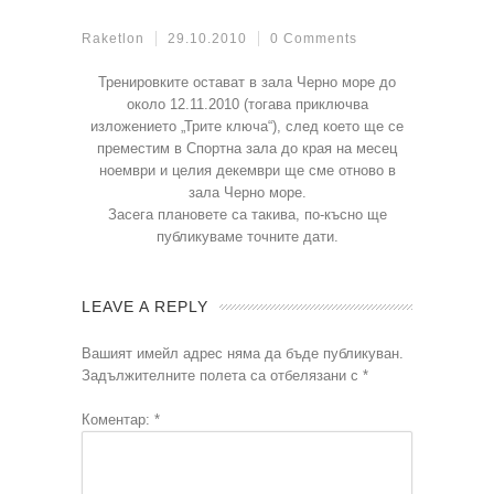
Raketlon
29.10.2010
0 Comments
Тренировките остават в зала Черно море до
около 12.11.2010 (тогава приключва
изложението „Трите ключа“), след което ще се
преместим в Спортна зала до края на месец
ноември и целия декември ще сме отново в
зала Черно море.
Засега плановете са такива, по-късно ще
публикуваме точните дати.
LEAVE A REPLY
Вашият имейл адрес няма да бъде публикуван.
Задължителните полета са отбелязани с
*
Коментар:
*