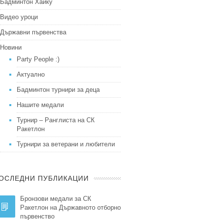
Бадминтон Хайку
Видео уроци
Държавни първенства
Новини
Party People :)
Актуално
Бадминтон турнири за деца
Нашите медали
Турнир – Ранглиста на СК
Ракетлон
Турнири за ветерани и любители
ОСЛЕДНИ ПУБЛИКАЦИИ
Бронзови медали за СК
Ракетлон на Държавното отборно
първенство