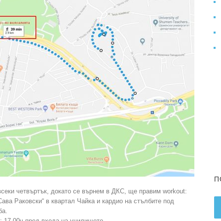
П
секи четвъртък, докато се върнем в ДКС, ще правим workout:
ава Раковски“ в квартал Чайка и кардио на стълбите под
ба.
: 17.00ч пред входа на училището.