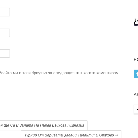
F
бсайта ми в този браузър за следващия път когато коментирам.
А
.
Ар
пу
н Ще Са В Залата На Първа Езикова Гимназия
Турнир От Веригата „Млади Таланти“ В Оряхово
⇒