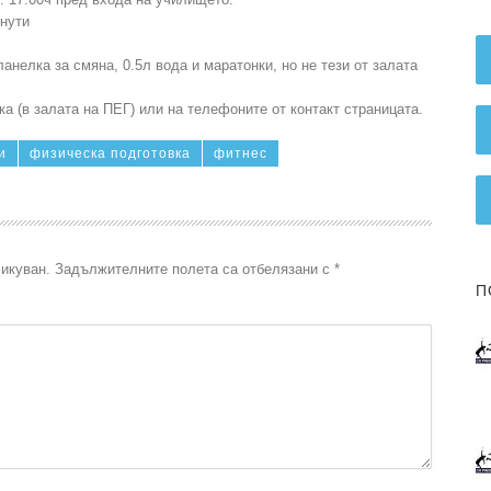
инути
нелка за смяна, 0.5л вода и маратонки, но не тези от залата
а (в залата на ПЕГ) или на телефоните от контакт страницата.
и
физическа подготовка
фитнес
икуван.
Задължителните полета са отбелязани с
*
П