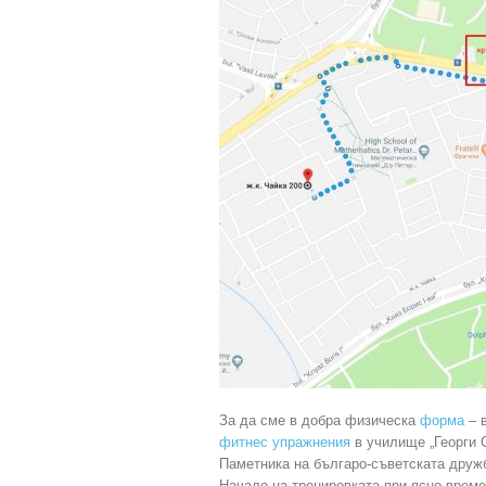
За да сме в добра физическа
форма
– в
фитнес упражнения
в училище „Георги С
Паметника на българо-съветската друж
Начало на тренировката при ясно време