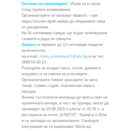
Система на провеждане :
Играе се в групи.
След групите елиминиране.
Организаторите си запазват правото – при
недостатъчен брой заявки да обединяват нива
по дисциплини .
На 16 септември /сряда/ ще бъдат публикувани
схемите и реда на срещите.
Заявки
се приемат до 13 септември /неделя/
включително,
на e-mail:
maria_yordanova71@abv.bg
и на тел.
0898-54-30-13 .
Разходите за входни такси, пътни, дневни и
нощувки са за сметка на учасниците.
Организаторите поемат разходите за зала,
лекар, главен съдия, пласмасови пера и
награди.
Всички състезатели желаещи да присъстват на
празничната вечеря, в чест на турнира, могат да
заповядат на 19.08.2015 /събота/ от 20.30 ч. в
ресторанта на хотел „ЕЛБРУС”. Куверта е 20лв.
и се заплаща на организаторите. Свободна
консумация не се разрешава. Моля да