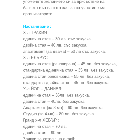
упоменете желанието си за присъствие на
банкета във вашата заявка за участие към
организаторите.
Настаняване :
Х-л ТРАКИЯ :
единична стая – 30 лв. със закуска.
двойна стая – 40 лв. със закуска.
апартамент (за двама) – 50 лв със закуска.
Х-л ЕЛБРУС :
единична стая (реновирана) – 45 лв. без закуска,
стандартна единична стая – 35 лв. без закуска.
двойна стая реновирана – 55 лв. без закуска,
стандартна двойна стая – 45 лв. без закуска.
Х-л ЙОР – ДАНИЕЛ:
единична стая – 36лв. без закуска.
двойна стая – 40лв. без закуска.
Апартамент (за 3-ма) – 60 лв. без закуска.
Студио (за 4-ма) – 80 лв. без закуска.
Гранд х-л ХЕБЪР :
единична стая – 70 лв.
двойна стая – 90 лв.
Заявки за хотел
: на e-mail: