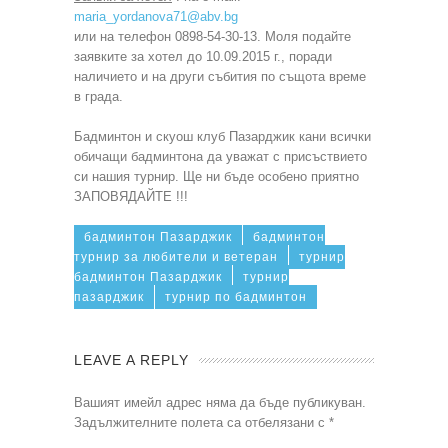
maria_yordanova71@abv.bg
или на телефон 0898-54-30-13. Моля подайте
заявките за хотел до 10.09.2015 г., поради
наличието и на други събития по същота време
в града.
Бадминтон и скуош клуб Пазарджик кани всички
обичащи бадминтона да уважат с присъствието
си нашия турнир. Ще ни бъде особено приятно
ЗАПОВЯДАЙТЕ !!!
бадминтон Пазарджик
бадминтон
турнир за любители и ветеран
турнир
бадминтон Пазарджик
турнир
пазарджик
турнир по бадминтон
LEAVE A REPLY
Вашият имейл адрес няма да бъде публикуван.
Задължителните полета са отбелязани с
*