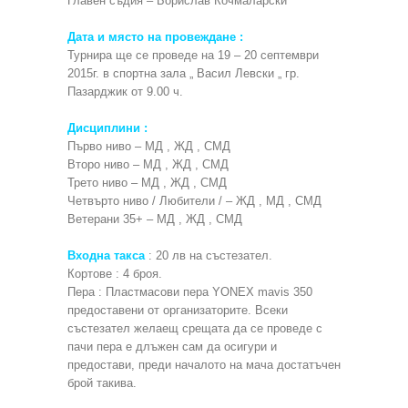
Главен съдия – Борислав Кочмаларски
Дата и място на провеждане :
Турнира ще се проведе на 19 – 20 септември
2015г. в спортна зала „ Васил Левски „ гр.
Пазарджик от 9.00 ч.
Дисциплини :
Първо ниво – МД , ЖД , СМД
Второ ниво – МД , ЖД , СМД
Трето ниво – МД , ЖД , СМД
Четвърто ниво / Любители / – ЖД , МД , СМД
Ветерани 35+ – МД , ЖД , СМД
Входна такса
: 20 лв на състезател.
Кортове : 4 броя.
Пера : Пластмасови пера YONEX mavis 350
предоставени от организаторите. Всеки
състезател желаещ срещата да се проведе с
пачи пера е длъжен сам да осигури и
предостави, преди началото на мача достатъчен
брой такива.