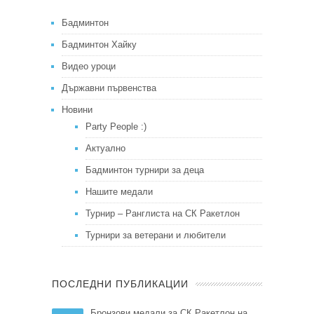
Бадминтон
Бадминтон Хайку
Видео уроци
Държавни първенства
Новини
Party People :)
Актуално
Бадминтон турнири за деца
Нашите медали
Турнир – Ранглиста на СК Ракетлон
Турнири за ветерани и любители
ПОСЛЕДНИ ПУБЛИКАЦИИ
Бронзови медали за СК Ракетлон на