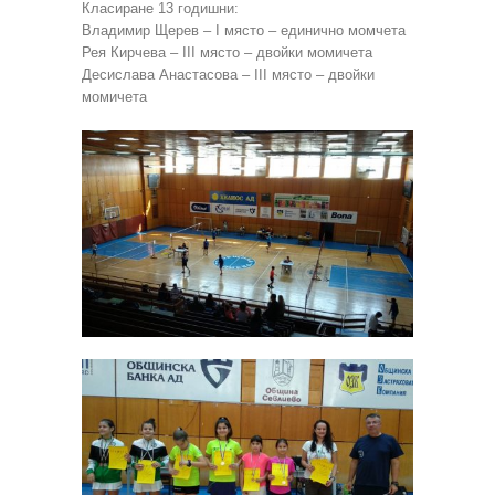
Класиране 13 годишни:
Владимир Щерев – I място – единично момчета
Рея Кирчева – III място – двойки момичета
Десислава Анастасова – III място – двойки
момичета