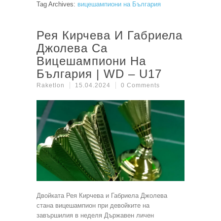
Tag Archives:
вицешампиони на България
Рея Кирчева И Габриела
Джолева Са
Вицешампиони На
България | WD – U17
Raketlon
15.04.2024
0 Comments
Двойката Рея Кирчева и Габриела Джолева
стана вицешампион при девойките на
завършилия в неделя Държавен личен