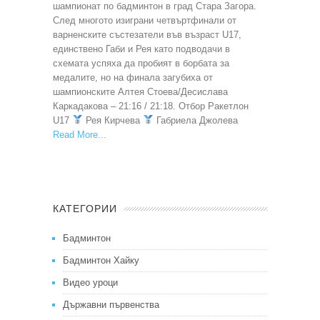
шампионат по бадминтон в град Стара Загора.
След многото изиграни четвъртфинали от
варненските състезатели във възраст U17,
единствено Габи и Рея като подводачи в
схемата успяха да пробият в борбата за
медалите, но на финала загубиха от
шампионските Алтея Стоева/Десислава
Каркадакова – 21:16 / 21:18. Отбор Ракетлон
U17
Рея Кирчева
Габриела Джолева
Read More
КАТЕГОРИИ
Бадминтон
Бадминтон Хайку
Видео уроци
Държавни първенства