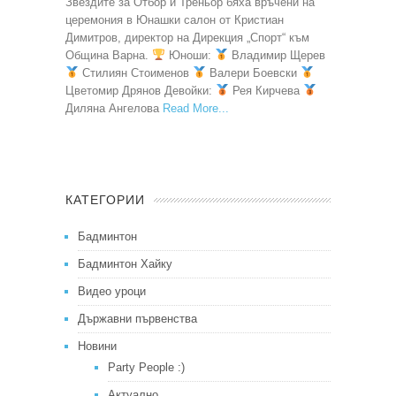
Звездите за Отбор и Треньор бяха връчени на
церемония в Юнашки салон от Кристиан
Димитров, директор на Дирекция „Спорт“ към
Община Варна.
Юноши:
Владимир Щерев
Стилиян Стоименов
Валери Боевски
Цветомир Дрянов Девойки:
Рея Кирчева
Диляна Ангелова
Read More
КАТЕГОРИИ
Бадминтон
Бадминтон Хайку
Видео уроци
Държавни първенства
Новини
Party People :)
Актуално