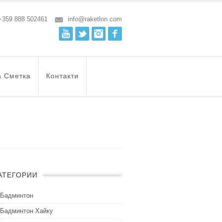
+359 888 502461
info@raketlon.com
Youtube
Twitter
Instagram
Facebook
а Сметка
Контакти
АТЕГОРИИ
Бадминтон
Бадминтон Хайку