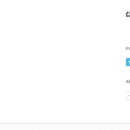
F
А
Ар
пу