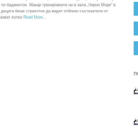
по бадминтон. Макар тренировките ни в зала „Черно Море“ в
а децата беше страхотно да видят отблизо състезатели от
казват колко
Read More
П