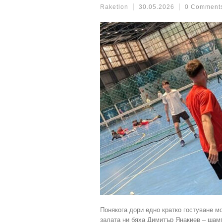
Raketlon
30.05.2026
0 Comment
Понякога дори едно кратко гостуване м
залата ни бяха Димитър Янакиев – шамп