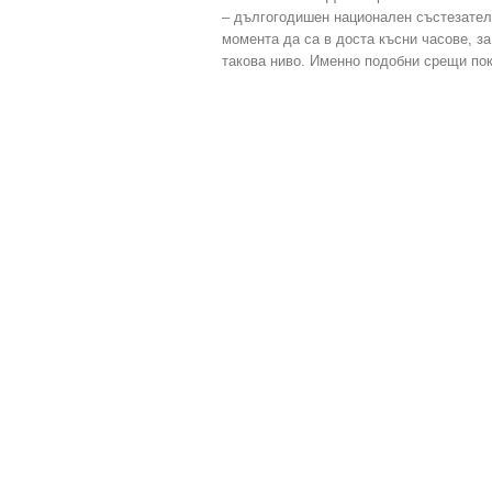
– дългогодишен национален състезател 
момента да са в доста късни часове, з
такова ниво. Именно подобни срещи по