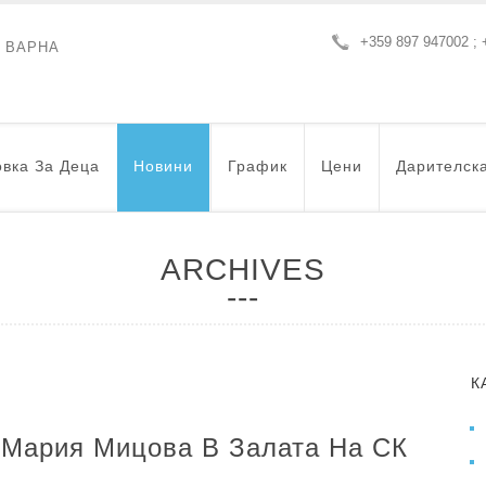
+359 897 947002 ; 
- ВАРНА
вка За Деца
Новини
График
Цени
Дарителск
ARCHIVES
К
 Мария Мицова В Залата На СК