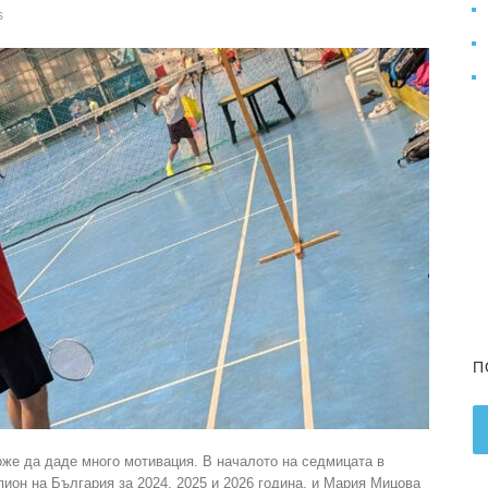
s
П
оже да даде много мотивация. В началото на седмицата в
ион на България за 2024, 2025 и 2026 година, и Мария Мицова