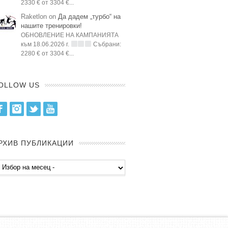
2330 € от 3304 €...
Raketlon on
Да дадем „турбо“ на
нашите тренировки!
ОБНОВЛЕНИЕ НА КАМПАНИЯТА
към 18.06.2026 г.
Събрани:
2280 € от 3304 €...
OLLOW US
Facebook
Instagram
Twitter
Youtube
РХИВ ПУБЛИКАЦИИ
хив
бликации