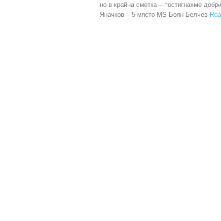
но в крайна сметка – постигнахме доб
Яначков – 5 място MS Боян Белчев
Rea