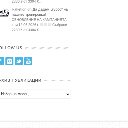
2330 € от 3304 €...
Raketlon on
Да дадем „турбо“ на
нашите тренировки!
ОБНОВЛЕНИЕ НА КАМПАНИЯТА
към 18.06.2026 г.
Събрани:
2280 € от 3304 €...
OLLOW US
Facebook
Instagram
Twitter
Youtube
РХИВ ПУБЛИКАЦИИ
хив
бликации