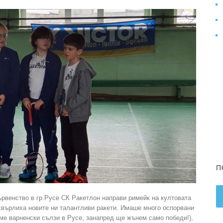
П
рвенство в гр.Русе СК Ракетлон направи римейк на култовата
е хвърлиха новите ни талантливи ракети. Имаше много оспорвани
ме варненски сълзи в Русе, занапред ще жънем само победи!),