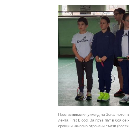
През изминалия уикенд на Зоналното пъ
лента First Blood. За пръв път в боя с
срещи и няколко отронени сълзи (посях