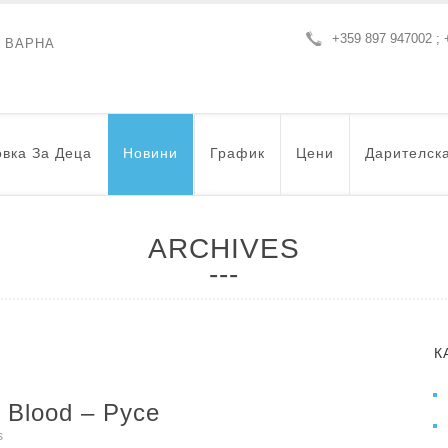
+359 897 947002 ; 
- ВАРНА
вка За Деца
Новини
График
Цени
Дарителск
ARCHIVES
К
t Blood – Русе
s