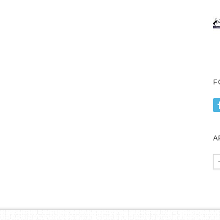
F
А
Ар
пу