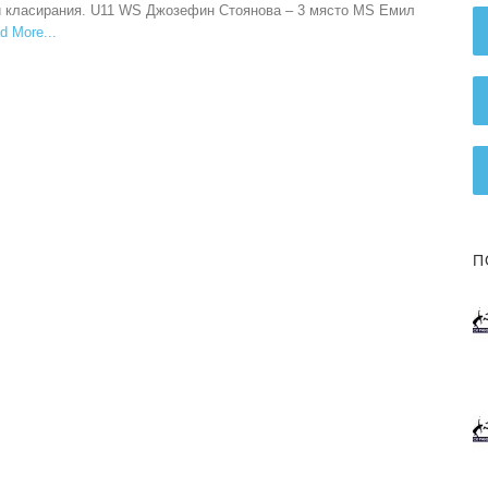
ри класирания. U11 WS Джозефин Стоянова – 3 място MS Емил
d More
П