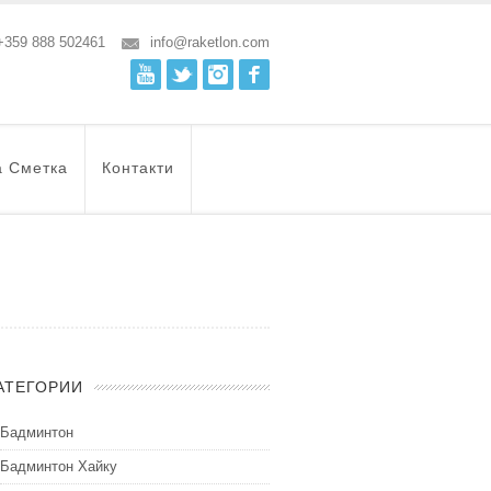
+359 888 502461
info@raketlon.com
Youtube
Twitter
Instagram
Facebook
а Сметка
Контакти
АТЕГОРИИ
Бадминтон
Бадминтон Хайку