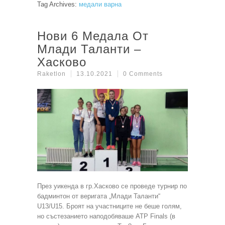
Tag Archives:
медали варна
Нови 6 Медала От
Млади Таланти –
Хасково
Raketlon
13.10.2021
0 Comments
През уикенда в гр.Хасково се проведе турнир по
бадминтон от веригата „Млади Таланти“
U13/U15. Броят на участниците не беше голям,
но състезанието наподобяваше ATP Finals (в