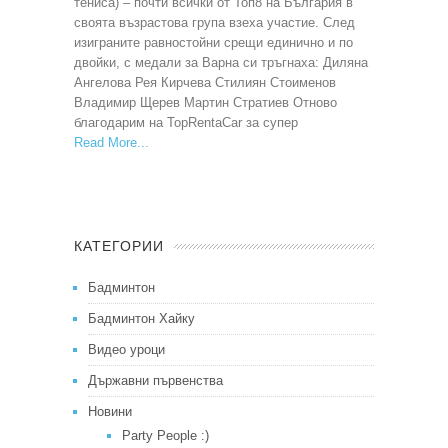
тениса) – почти всички от Топ8 на България в
своята възрастова група взеха участие. След
изиграните равностойни срещи единично и по
двойки, с медали за Варна си тръгнаха: Диляна
Ангелова Рея Кирчева Стилиян Стоименов
Владимир Щерев Мартин Стратиев Отново
благодарим на TopRentaCar за супер
Read More
КАТЕГОРИИ
Бадминтон
Бадминтон Хайку
Видео уроци
Държавни първенства
Новини
Party People :)