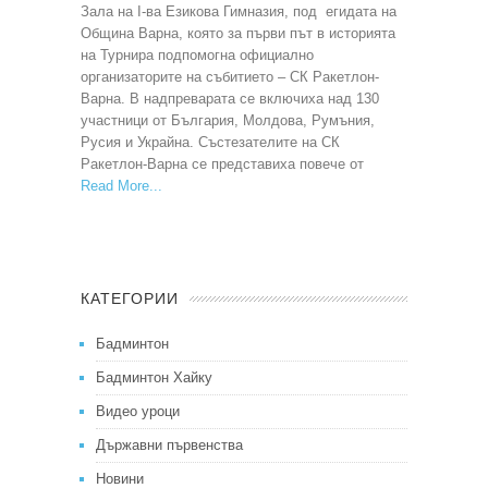
Зала на I-ва Езикова Гимназия, под егидата на
Община Варна, която за първи път в историята
на Турнира подпомогна официално
организаторите на събитието – СК Ракетлон-
Варна. В надпреварата се включиха над 130
участници от България, Молдова, Румъния,
Русия и Украйна. Състезателите на СК
Ракетлон-Варна се представиха повече от
Read More
КАТЕГОРИИ
Бадминтон
Бадминтон Хайку
Видео уроци
Държавни първенства
Новини