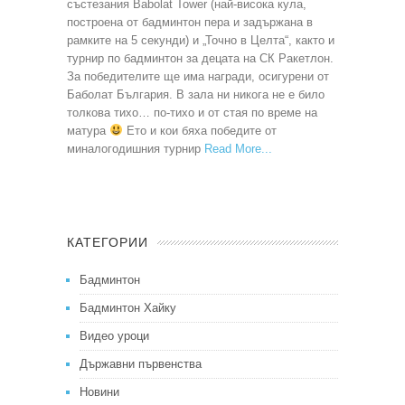
състезания Babolat Tower (най-висока кула,
построена от бадминтон пера и задържана в
рамките на 5 секунди) и „Точно в Целта“, както и
турнир по бадминтон за децата на СК Ракетлон.
За победителите ще има награди, осигурени от
Баболат България. В зала ни никога не е било
толкова тихо… по-тихо и от стая по време на
матура
Ето и кои бяха победите от
миналогодишния турнир
Read More
КАТЕГОРИИ
Бадминтон
Бадминтон Хайку
Видео уроци
Държавни първенства
Новини