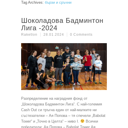
Tag Archives:
бързи и сръчни
Шоколадова Бадминтон
Лига -2024
Raketlon
28.01.2024
0 Comments
Разпределение на наградния фонд от
„Шоколадова Бадминтон Лига“. C най-големия
Cash Out си тръгна един от най-малките ни
състезателки – Ая Попова – тя спечели „Babolat
Tower“ и „Точно в Целта“ – ниво I.
Всички
победители: Ая Попова – Babolat Tower Ая