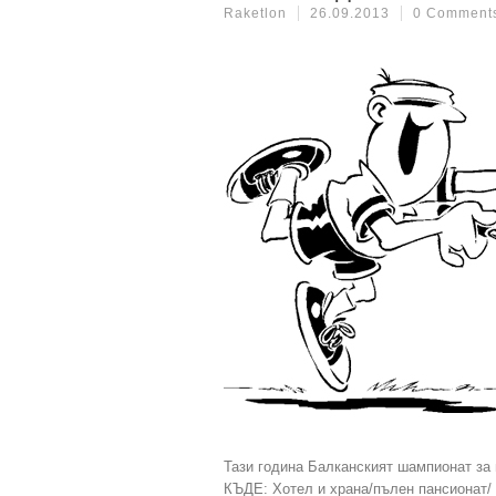
Raketlon
26.09.2013
0 Comment
Тази година Балканският шампионат за 
КЪДЕ: Хотел и храна/пълен пансионат/ 