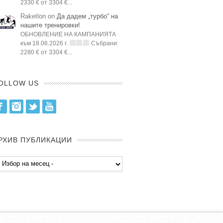
2330 € от 3304 €...
Raketlon on
Да дадем „турбо“ на
нашите тренировки!
ОБНОВЛЕНИЕ НА КАМПАНИЯТА
към 18.06.2026 г.
Събрани:
2280 € от 3304 €...
OLLOW US
Facebook
Instagram
Twitter
Youtube
РХИВ ПУБЛИКАЦИИ
хив
бликации