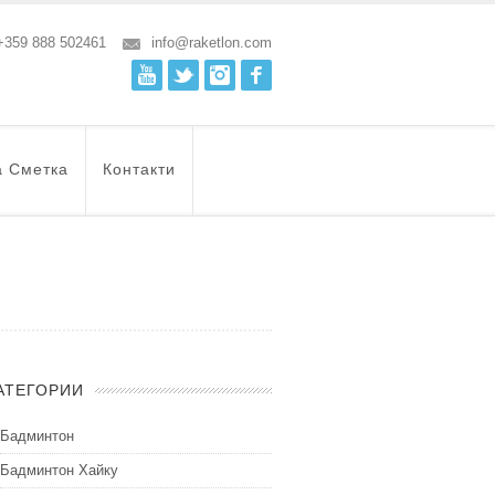
+359 888 502461
info@raketlon.com
Youtube
Twitter
Instagram
Facebook
а Сметка
Контакти
АТЕГОРИИ
Бадминтон
Бадминтон Хайку