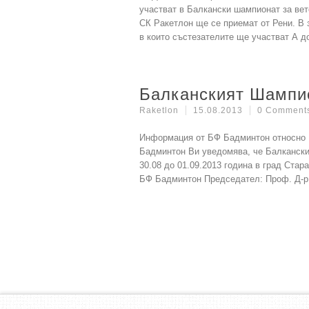
участват в Балкански шампионат за вет
СК Ракетлон ще се приемат от Рени. В 
в които състезателите ще участват А д
Балканският Шампи
Raketlon
15.08.2013
0 Comment
Информация от БФ Бадминтон относно Б
Бадминтон Ви уведомява, че Балкански
30.08 до 01.09.2013 година в град Стар
БФ Бадминтон Председател: Проф. Д-р