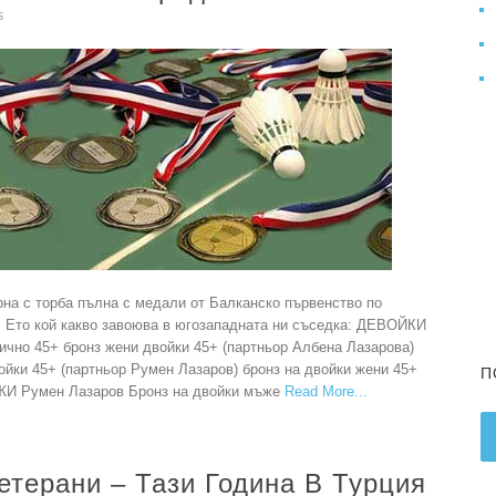
s
на с торба пълна с медали от Балканско първенство по
. Ето кой какво завоюва в югозападната ни съседка: ДЕВОЙКИ
ично 45+ бронз жени двойки 45+ (партньор Албена Лазарова)
йки 45+ (партньор Румен Лазаров) бронз на двойки жени 45+
П
ЖИ Румен Лазаров Бронз на двойки мъже
Read More
етерани – Тази Година В Турция