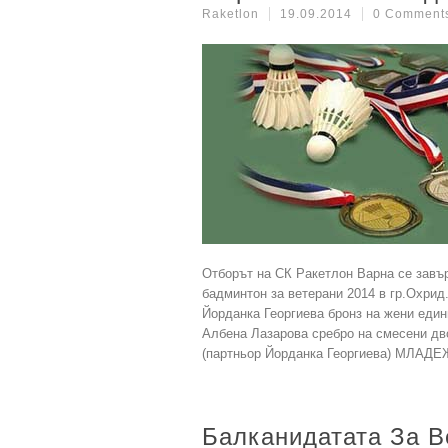
Raketlon
19.09.2014
0 Comment
Отборът на СК Ракетлон Варна се завър
бадминтон за ветерани 2014 в гр.Охрид
Йорданка Георгиева бронз на жени един
Албена Лазарова сребро на смесени дво
(партньор Йорданка Георгиева) МЛАДЕ
Балканидатата За В