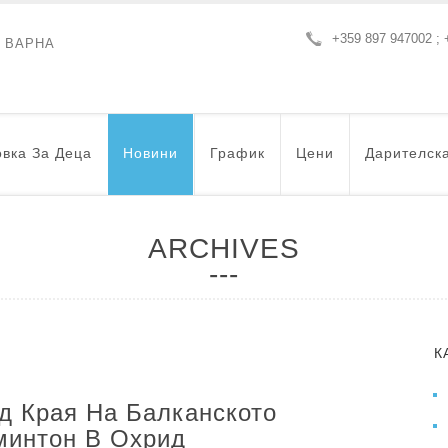
+359 897 947002 ; 
- ВАРНА
вка За Деца
Новини
График
Цени
Дарителск
ARCHIVES
К
д Края На Балканското
минтон В Охрид