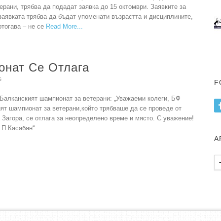
ерани, трябва да подадат заявка до 15 октомври. Заявките за
заявката трябва да бъдат упоменати възрастта и дисциплините,
отогава – не се
Read More
онат Се Отлага
s
F
алканският шампионат за ветерани: „Уважаеми колеги, БФ
ят шампионат за ветерани,който трябваше да се проведе от
а Загора, се отлага за неопределено време и място. С уважение!
 П.Касабян“
А
Ар
пу