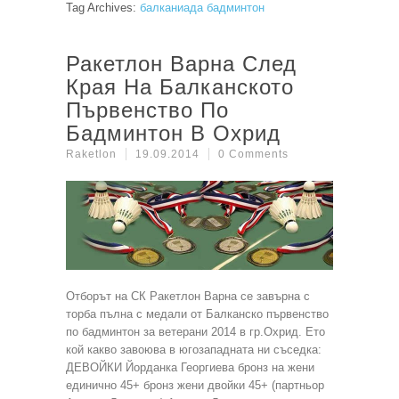
Tag Archives:
балканиада бадминтон
Ракетлон Варна След
Края На Балканското
Първенство По
Бадминтон В Охрид
Raketlon
19.09.2014
0 Comments
Отборът на СК Ракетлон Варна се завърна с
торба пълна с медали от Балканско първенство
по бадминтон за ветерани 2014 в гр.Охрид. Ето
кой какво завоюва в югозападната ни съседка:
ДЕВОЙКИ Йорданка Георгиева бронз на жени
единично 45+ бронз жени двойки 45+ (партньор