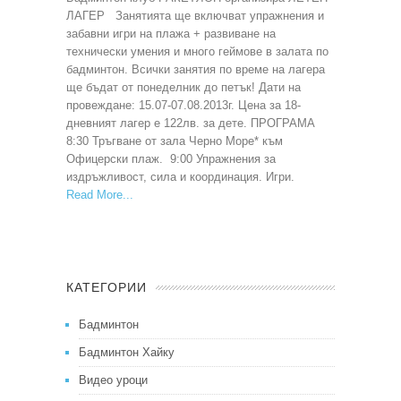
ЛАГЕР Занятията ще включват упражнения и
забавни игри на плажа + развиване на
технически умения и много геймове в залата по
бадминтон. Всички занятия по време на лагера
ще бъдат от понеделник до петък! Дати на
провеждане: 15.07-07.08.2013г. Цена за 18-
дневният лагер е 122лв. за дете. ПРОГРАМА
8:30 Тръгване от зала Черно Море* към
Офицерски плаж. 9:00 Упражнения за
издръжливост, сила и координация. Игри.
Read More
КАТЕГОРИИ
Бадминтон
Бадминтон Хайку
Видео уроци