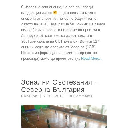
С известно закъснение, но все пак преди
следващия лагер
, ще споделим малко
спомени от спортния лагер по бадминтон от
лятото на 2020. Подбрахме 50+ снимки и 2 часа
видео (всичко заснето по време на престоя в
Аспарухово), което може да изгледате в
YouTube канала на СК Ракетлон. Всички 317
снимки може да свалите от Mega.nz (1GB)
Повече информация за самия лагер (как се
провежда) може да прочетете тук
Read More
Зонални Състезания –
Северна България
Raketlon
20.03.2018
0 Comments