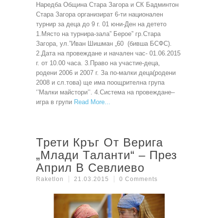
Наредба Община Стара Загора и СК Бадминтон
Стара Загора организират 6-ти национален
турнир за деца до 9 г. 01 юни-Ден на детето
1.Място на турнира-зала” Берое” гр.Стара
Загора, ул.”Иван Шишман „60 (бивша БСФС).
2.Дата на провеждане и начален час- 01.06.2015
г. от 10.00 часа. 3.Право на участие-деца,
родени 2006 и 2007 г. За по-малки деца(родени
2008 и сл.това) ще има поощрителна група
‘’Малки майстори’’. 4.Система на провеждане–
игра в групи
Read More
Трети Кръг От Верига
„Млади Таланти“ – През
Април В Севлиево
Raketlon
21.03.2015
0 Comments