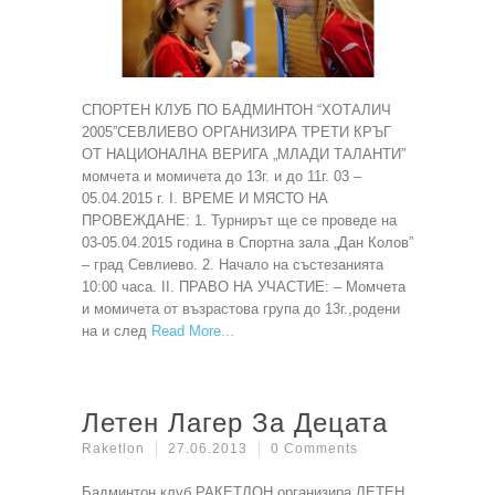
СПОРТЕН КЛУБ ПО БАДМИНТОН “ХОТАЛИЧ
2005”СЕВЛИЕВО ОРГАНИЗИРА ТРЕТИ КРЪГ
ОТ НАЦИОНАЛНА ВЕРИГА „МЛАДИ ТАЛАНТИ”
момчета и момичета до 13г. и до 11г. 03 –
05.04.2015 г. І. ВРЕМЕ И МЯСТО НА
ПРОВЕЖДАНЕ: 1. Турнирът ще се проведе на
03-05.04.2015 година в Спортна зала „Дан Колов”
– град Севлиево. 2. Начало на състезанията
10:00 часа. ІІ. ПРАВО НА УЧАСТИЕ: – Момчета
и момичета от възрастова група до 13г.,родени
на и след
Read More
Летен Лагер За Децата
Raketlon
27.06.2013
0 Comments
Бадминтон клуб РАКЕТЛОН организира ЛЕТЕН