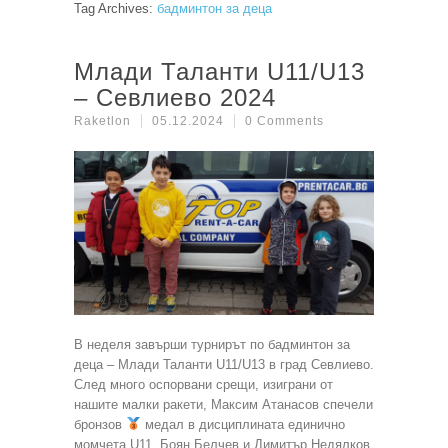
Tag Archives:
бадминтон за деца
Млади Таланти U11/U13
– Севлиево 2024
Raketlon
05.12.2024
0 Comments
В неделя завърши турнирът по бадминтон за
деца – Млади Таланти U11/U13 в град Севлиево.
След много оспорвани срещи, изиграни от
нашите малки ракети, Максим Атанасов спечели
бронзов
медал в дисциплината единично
момчета U11. Боян Белчев и Димитър Недялков