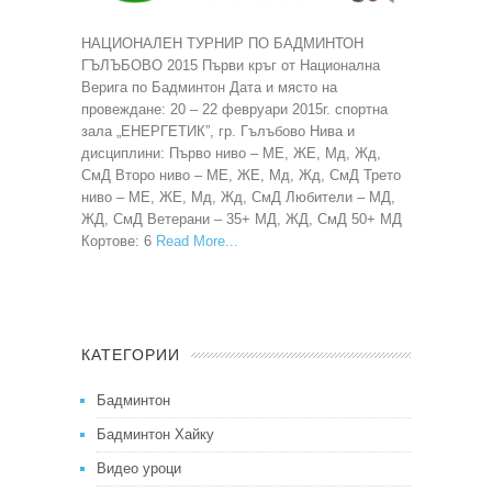
НАЦИОНАЛЕН ТУРНИР ПО БАДМИНТОН
ГЪЛЪБОВО 2015 Първи кръг от Национална
Верига по Бадминтон Дата и място на
провеждане: 20 – 22 февруари 2015г. спортна
зала „ЕНЕРГЕТИК”, гр. Гълъбово Нива и
дисциплини: Първо ниво – МЕ, ЖЕ, Мд, Жд,
СмД Второ ниво – МЕ, ЖЕ, Мд, Жд, СмД Трето
ниво – МЕ, ЖЕ, Мд, Жд, СмД Любители – МД,
ЖД, СмД Ветерани – 35+ МД, ЖД, СмД 50+ МД
Кортове: 6
Read More
КАТЕГОРИИ
Бадминтон
Бадминтон Хайку
Видео уроци