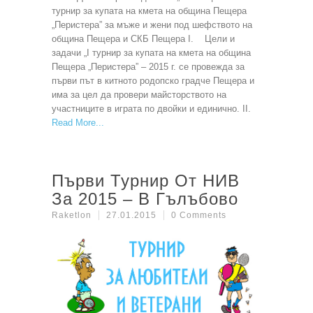
турнир за купата на кмета на община Пещера
„Перистера” за мъже и жени под шефството на
община Пещера и СКБ Пещера I. Цели и
задачи „I турнир за купата на кмета на община
Пещера „Перистера” – 2015 г. се провежда за
първи път в китното родопско градче Пещера и
има за цел да провери майсторството на
участниците в играта по двойки и единично. II.
Read More
Първи Турнир От НИВ
За 2015 – В Гълъбово
Raketlon
27.01.2015
0 Comments