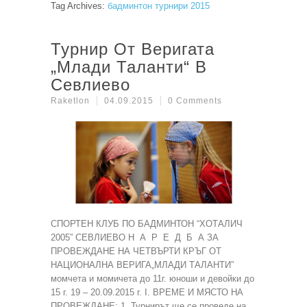
Tag Archives:
бадминтон турнири 2015
Турнир От Веригата
„Млади Таланти“ В
Севлиево
Raketlon
04.09.2015
0 Comments
СПОРТЕН КЛУБ ПО БАДМИНТОН “ХОТАЛИЧ
2005” СЕВЛИЕВО Н А Р Е Д Б А ЗА
ПРОВЕЖДАНЕ НА ЧЕТВЪРТИ КРЪГ ОТ
НАЦИОНАЛНА ВЕРИГА„МЛАДИ ТАЛАНТИ”
момчета и момичета до 11г. юноши и девойки до
15 г. 19 – 20.09.2015 г. І. ВРЕМЕ И МЯСТО НА
ПРОВЕЖДАНЕ: 1. Турнирът ще се проведе на